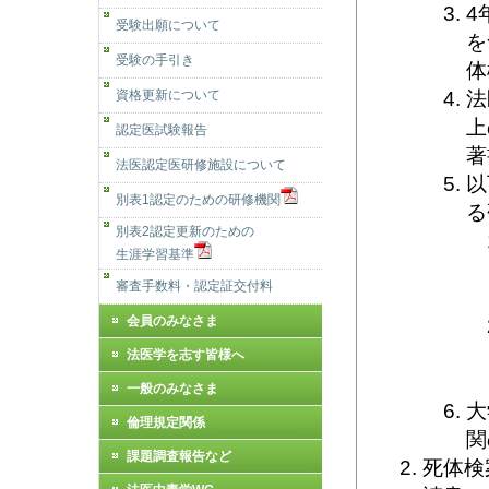
4
受験出願について
を
受験の手引き
体
法
資格更新について
上
認定医試験報告
著
法医認定医研修施設について
以
別表1認定のための研修機関
る
別表2認定更新のための
生涯学習基準
審査手数料・認定証交付料
会員のみなさま
法医学を志す皆様へ
一般のみなさま
大
倫理規定関係
関
課題調査報告など
死体検