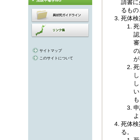
法医中毒学WG
請書に
るもの
死体検
死
認
審
の
サイトマップ
が
このサイトについて
死
し
し
い
も
申
よ
死体検
る。