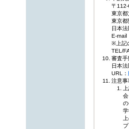
〒112-
東京都文
東京都
日本法
E-mail
※上記
TEL/F
審査手
日本法
URL：
注意事
上
会
の
学
上
プ