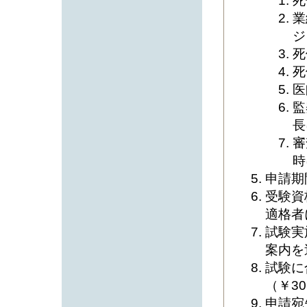
死
業
ジ
死
死
医
監
長
審
時
申請期
受験資
適格者
試験実
案内を
試験に
（￥3
申請宛