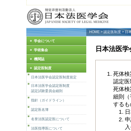
HOME
>
認定医制度
> 
学会について
日本法医学
学術集会
機関誌
認定医制度
死体検
日本法医学会認定医制度規定
認定医
日本法医学会認定医制度
死体検
認定試験委員会細則
細則（
指針（ガイドライン）
するも
認定医名簿
日
申
名誉法医認定医について
入
法医指導医について