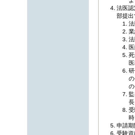
よ
法医認
部提出
法
業
法
医
死
医
研
の
の
監
長
受
時
申請期
受験資