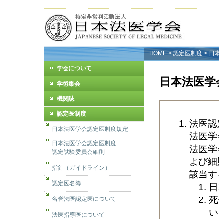
HOME
>
認定医制度
> 
学会について
日本法医学
学術集会
機関誌
認定医制度
法医認
日本法医学会認定医制度規定
法医学
日本法医学会認定医制度
法医学
認定試験委員会細則
よび細
指針（ガイドライン）
該当す
認定医名簿
日
死
名誉法医認定医について
い
法医指導医について