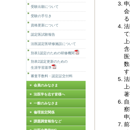
申
受験出願について
会
受験の手引き
る
法
資格更新について
て
認定医試験報告
上
法医認定医研修施設について
含
別表1認定のための研修機関
医
別表2認定更新のための
数
生涯学習基準
す
審査手数料・認定証交付料
法
会員のみなさま
上
著
法医学を志す皆様へ
自
一般のみなさま
察
倫理規定関係
申
課題調査報告など
前