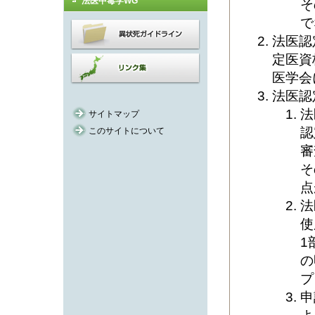
法医中毒学WG
そ
で
法医認
定医資
医学会
法医認
法
サイトマップ
認
このサイトについて
審
そ
点
法
使
1
の
プ
申